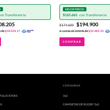
$165.665
08.205
$194.900
$174.600
s de
$18.034,17
6
cuotas sin interés de
$32.483,33
COMPRAR
CATEGORIAS
VOLUCIÓNES
3x2
OS
CAMISETAS DE RUGBY 3x2