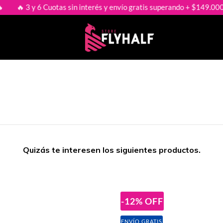
 3 y 6 Cuotas sin interés y envío gratis superando + $149.000 🔥
Quizás te interesen los siguientes productos.
-12
%
OFF
ENVÍO GRATIS