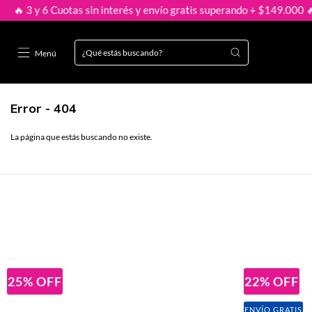
3 y 6 Cuotas sin interés y envío gratis superando + $149.000 🔥

Menú
Error - 404
La página que estás buscando no existe.
25
%
OFF
22
%
OFF
ENVÍO GRATIS