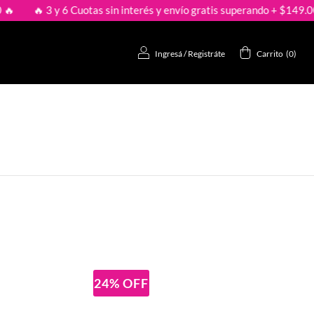
🔥 3 y 6 Cuotas sin interés y envío gratis superando + $149.000 🔥
Ingresá
/
Registráte
Carrito
(
0
)
24
%
OFF