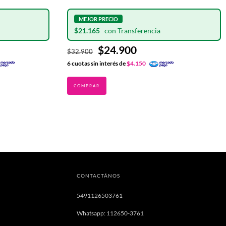
$21.165
$24.900
$32.900
6
cuotas sin interés de
$4.150
CONTACTÁNOS
5491126503761
Whatsapp: 112650-3761