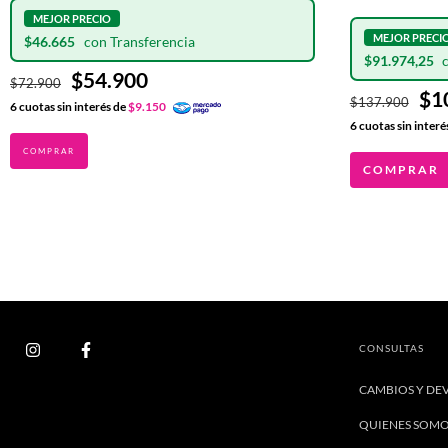
$46.665
$91.974,25
$54.900
$72.900
$1
$137.900
6
cuotas sin interés de
$9.150
6
cuotas sin interé
COMPRAR
CONSULTAS
CAMBIOS Y DE
QUIENES SOM