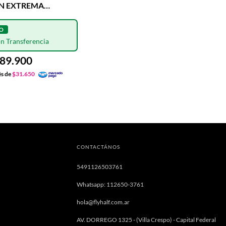
N EXTREMA
D
89.900
és de
$31.650
CONTACTÁNOS
5491126503761
Whatsapp: 112650-3761
hola@flyhalf.com.ar
AV. DORREGO 1325 - (Villa Crespo) - Capital Federal