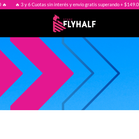
 3 y 6 Cuotas sin interés y envío gratis superando + $149.000 🔥