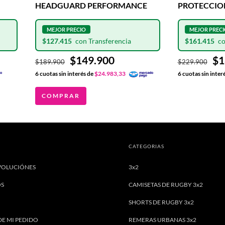
HEADGUARD PERFORMANCE
PROTECCIO
HEADGUAR
$127.415
$161.415
$149.900
$1
$189.900
$229.900
6
cuotas sin interés de
$24.983,33
6
cuotas sin inter
COMPRAR
CATEGORIAS
VOLUCIÓNES
3x2
OS
CAMISETAS DE RUGBY 3x2
SHORTS DE RUGBY 3x2
DE MI PEDIDO
REMERAS URBANAS 3x2