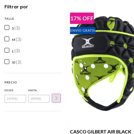
Filtrar por
17
%
OFF
TALLE
(3)
S
ENVÍO GRATIS
(3)
M
(3)
L
(3)
Xl
PRECIO
DESDE
HASTA
CASCO GILBERT AIR BLACK