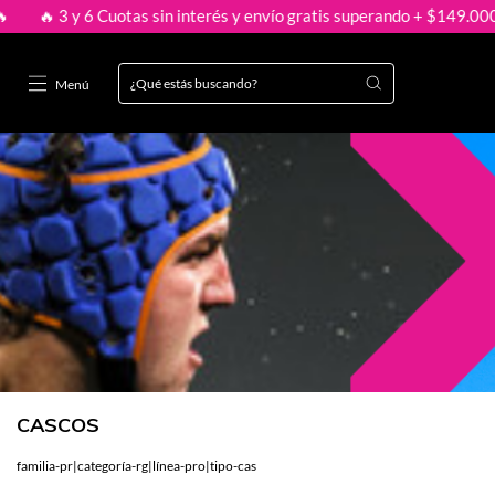
3 y 6 Cuotas sin interés y envío gratis superando + $149.000 🔥

Menú
CASCOS
familia-pr|categoría-rg|línea-pro|tipo-cas