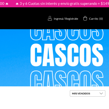
🔥 3 y 6 Cuotas sin interés y envío gratis superando + $149.000 🔥
Ingresá
/
Registráte
Carrito
(
0
)