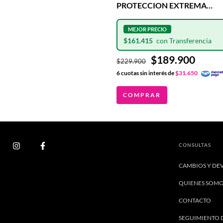
PROTECCION EXTREMA
HEADGUARD
$161.415
$189.900
$229.900
6
cuotas sin interés de
$31.650
COMPRAR
CONSULTAS
CAMBIOS Y DE
QUIENES SOM
CONTACTO
SEGUIMIENTO 