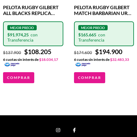
PELOTA RUGBY GILBERT
PELOTA RUGBY GILBERT
ALL BLACKS REPLICA
MATCH BARBARIAN URBA
OFICIAL N°5
N°5
$91.974,25
$165.665
$108.205
$194.900
$137.900
$174.600
6
cuotas sin interés de
$18.034,17
6
cuotas sin interés de
$32.483,33
COMPRAR
COMPRAR