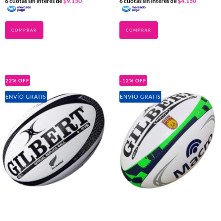
6
cuotas sin interés de
$9.150
6
cuotas sin interés de
$4.150
22
%
OFF
-12
%
OFF
ENVÍO GRATIS
ENVÍO GRATIS