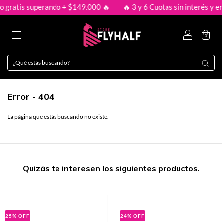
 gratis superando + $149.000 🔥
🔥 3 y 6 Cuotas sin interés y env
0
Error - 404
La página que estás buscando no existe.
Quizás te interesen los siguientes productos.
25
%
OFF
24
%
OFF