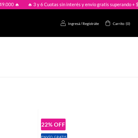
 🔥
🔥 3 y 6 Cuotas sin interés y envío gratis superando + $149.
Ingresá
/
Registráte
Carrito
(
0
)
22
%
OFF
ENVÍO GRATIS