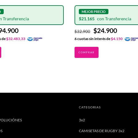
$21.165
94.900
$24.900
$32.900
s de
$32.483,33
6
cuotas sin interés de
$4.150
CATEGORIAS
VOLUCIÓNES
3x2
OS
CAMISETAS DE RUGBY 3x2