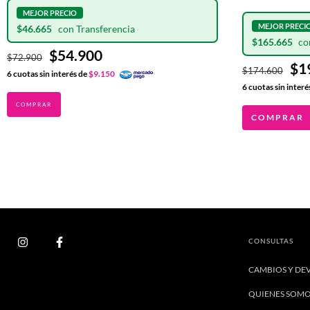
$46.665
$165.665
$54.900
$72.900
$1
$174.600
6
cuotas sin interés de
$9.150
6
cuotas sin interé
COMPRAR
CONSULTAS
CAMBIOS Y DE
QUIENES SOM