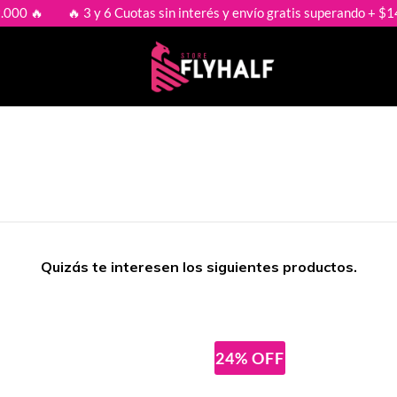

🔥 3 y 6 Cuotas sin interés y envío gratis superando + $149.000
Quizás te interesen los siguientes productos.
24
%
OFF