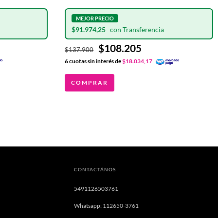
$91.974,25
$108.205
$137.900
6
cuotas sin interés de
$18.034,17
COMPRAR
CONTACTÁNOS
5491126503761
Whatsapp: 112650-3761