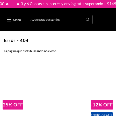
🔥 3 y 6 Cuotas sin interés y envío gratis superando + $149.000 
Menú
Error - 404
La página que estás buscando no existe.
25
%
OFF
-12
%
OFF
ENVÍO GRATIS