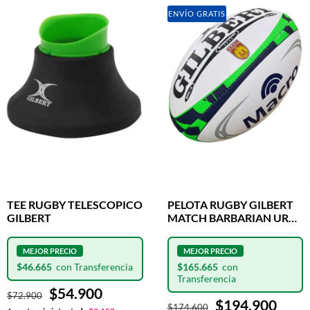
ENVÍO GRATIS
TEE RUGBY TELESCOPICO
PELOTA RUGBY GILBERT
GILBERT
MATCH BARBARIAN URBA
N°5
$46.665
$165.665
$54.900
$72.900
$194.900
$174.600