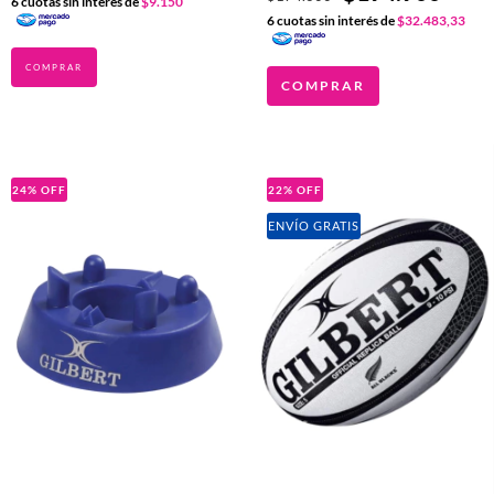
6
cuotas sin interés de
$9.150
6
cuotas sin interés de
$32.483,33
COMPRAR
24
%
OFF
22
%
OFF
ENVÍO GRATIS