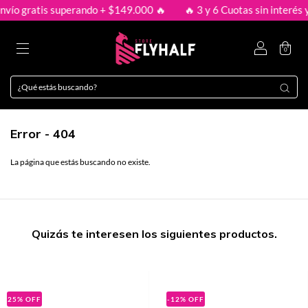
nvío gratis superando + $149.000 🔥
🔥 3 y 6 Cuotas sin interés y
0
Error - 404
La página que estás buscando no existe.
Quizás te interesen los siguientes productos.
25
%
OFF
-12
%
OFF