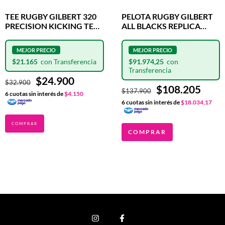
TEE RUGBY GILBERT 320
PELOTA RUGBY GILBERT
PRECISION KICKING TEE
ALL BLACKS REPLICA
BLUE
OFICIAL N°5
$21.165
$91.974,25
$24.900
$32.900
$108.205
$137.900
6
cuotas sin interés de
$4.150
6
cuotas sin interés de
$18.034,17
COMPRAR