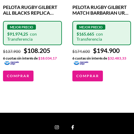
PELOTA RUGBY GILBERT
PELOTA RUGBY GILBERT
ALL BLACKS REPLICA
MATCH BARBARIAN URBA
OFICIAL N°5
N°5
$91.974,25
$165.665
$108.205
$194.900
$137.900
$174.600
6
cuotas sin interés de
$18.034,17
6
cuotas sin interés de
$32.483,33
COMPRAR
COMPRAR