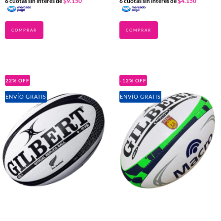
6
cuotas sin interés de
$9.150
6
cuotas sin interés de
$4.150
22
%
OFF
-12
%
OFF
ENVÍO GRATIS
ENVÍO GRATIS