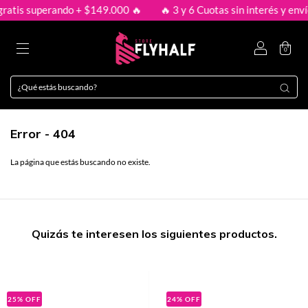
ratis superando + $149.000 🔥
🔥 3 y 6 Cuotas sin interés y envío
0
Error - 404
La página que estás buscando no existe.
Quizás te interesen los siguientes productos.
25
%
OFF
24
%
OFF